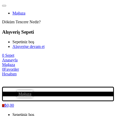
Mağaza
Döküm Tencere Nedir?
Alışveriş Sepeti
Sepetiniz boş
Alışverişe devam et
0
Sepet
Anasayfa
Mağaza
0
Favoriler
Hesabım
Mağaza
₺
0,00
0
Sepetiniz boş