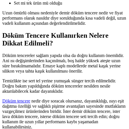
Set mi tek ürün mü olduğu
Uzun ömürlü olması nedeniyle demir döküm tencere nedir ve fiyat
performans olarak nasıldır diye sorulduğunda kısa vadeli değil, uzun
vadeli kullanım açısından değerlendirilmelidir.
Döküm Tencere Kullanırken Nelere
Dikkat Edilmeli?
Döküm tencereler sağlam yapıda olsa da doğru kullanım önemlidir.
Ani ısı değişimlerinden kaçınılmalı, boş halde yüksek ateşte uzun
süre bırakılmamalıdır. Emaye kaplı modellerde metal kaşık yerine
silikon veya tahta kaşık kullanılması önerilir.
Temizlikte ise sert tel yerine yumuşak sünger tercih edilmelidir.
Doğru bakım yapıldığında döküm tencereler nesilden nesile
aktarılabilecek kadar dayanıklıdır.
Döküm tencere
nedir diye soracak olursanız, dayanıklılığı, ısıyı eşit
dağıtma özelliği ve sağlıklı pişirme avantajları sayesinde mutfakların
vazgeçilmez ürünlerinden biridir. İster demir döküm tencere, ister
lava döküm tencere, isterse döküm tencere seti tercih edin; doğru
kullanım ile uzun yıllar performans kaybı yaşamadan
kullanabilirsiniz.