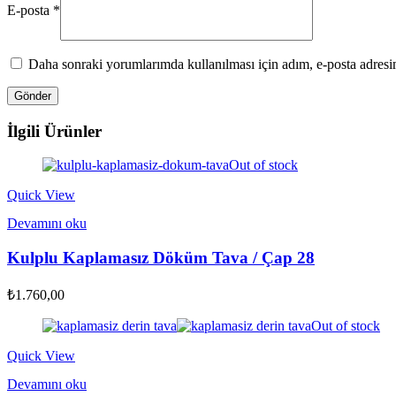
E-posta
*
Daha sonraki yorumlarımda kullanılması için adım, e-posta adresim
İlgili Ürünler
Out of stock
Quick View
Devamını oku
Kulplu Kaplamasız Döküm Tava / Çap 28
₺
1.760,00
Out of stock
Quick View
Devamını oku