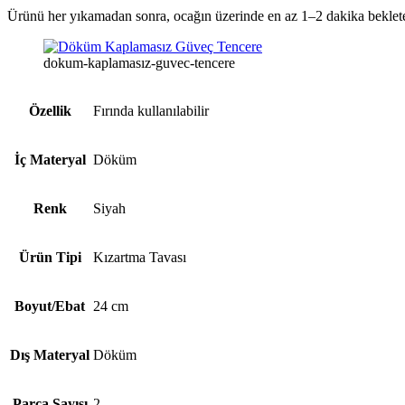
Ürünü her yıkamadan sonra, ocağın üzerinde en az 1–2 dakika bekle
dokum-kaplamasız-guvec-tencere
Özellik
Fırında kullanılabilir
İç Materyal
Döküm
Renk
Siyah
Ürün Tipi
Kızartma Tavası
Boyut/Ebat
24 cm
Dış Materyal
Döküm
Parça Sayısı
2