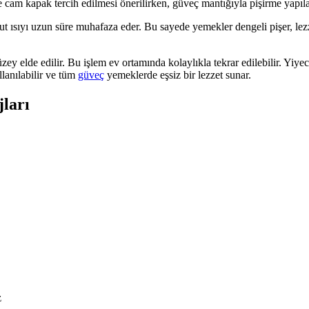
 cam kapak tercih edilmesi önerilirken, güveç mantığıyla pişirme yapıl
vcut ısıyı uzun süre muhafaza eder. Bu sayede yemekler dengeli pişer, le
zey elde edilir. Bu işlem ev ortamında kolaylıkla tekrar edilebilir. Yiyec
llanılabilir ve tüm
güveç
yemeklerde eşsiz bir lezzet sunar.
ları
z