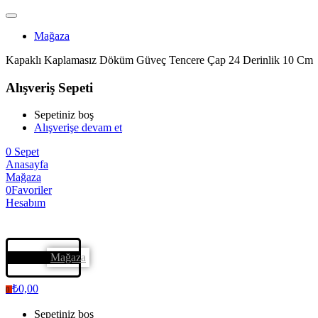
Mağaza
Kapaklı Kaplamasız Döküm Güveç Tencere Çap 24 Derinlik 10 Cm
Alışveriş Sepeti
Sepetiniz boş
Alışverişe devam et
0
Sepet
Anasayfa
Mağaza
0
Favoriler
Hesabım
Mağaza
₺
0,00
0
Sepetiniz boş