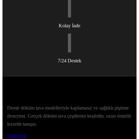
Kolay İade
7/24 Destek
Demir döküm tava modelleriyle kaplamasız ve sağlıklı pişirme
deneyimi. Gerçek döküm tava çeşitlerini keşfedin, uzun ömürlü
lezzetle tanışın.
Facebook