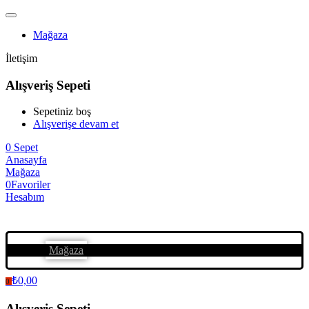
Mağaza
İletişim
Alışveriş Sepeti
Sepetiniz boş
Alışverişe devam et
0
Sepet
Anasayfa
Mağaza
0
Favoriler
Hesabım
Mağaza
₺
0,00
0
Alışveriş Sepeti