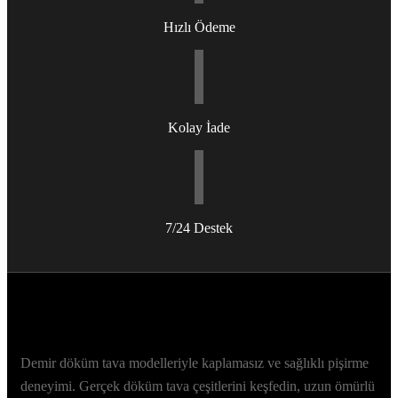
Hızlı Ödeme
Kolay İade
7/24 Destek
Demir döküm tava modelleriyle kaplamasız ve sağlıklı pişirme
deneyimi. Gerçek döküm tava çeşitlerini keşfedin, uzun ömürlü