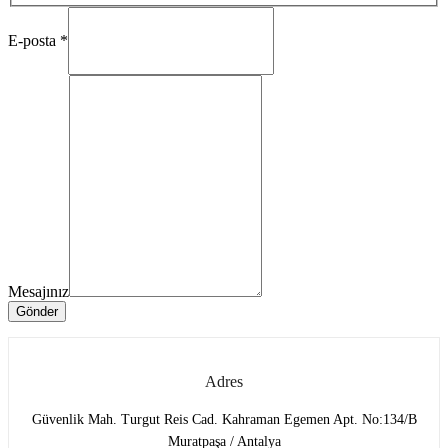
E-
posta
E-posta
*
Mesajınız
Soyadı
Mesajınız
Gönder
Adres
Güvenlik Mah. Turgut Reis Cad. Kahraman Egemen Apt. No:134/B
Muratpaşa / Antalya